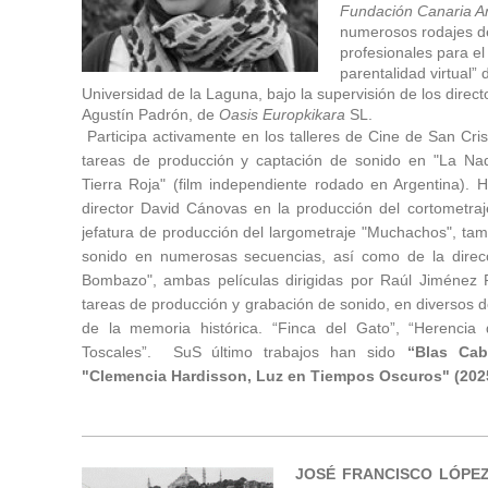
Fundación Canaria An
numerosos rodajes d
profesionales para e
parentalidad virtual” 
Universidad de la Laguna, bajo la supervisión de los dire
Agustín Padrón, de
Oasis Europkikara
SL.
Participa activamente en los talleres de Cine de San Cri
tareas de producción y captación de sonido en "La Na
Tierra Roja" (film independiente rodado en Argentina). 
director David Cánovas en la producción del cortometraj
jefatura de producción del largometraje "Muchachos", ta
sonido en numerosas secuencias, así como de la direc
Bombazo", ambas películas dirigidas por Raúl Jiménez 
tareas de producción y grabación de sonido, en diversos 
de la memoria histórica. “Finca del Gato”, “Herencia
Toscales”. SuS último trabajos han sido
“Blas Cab
"Clemencia Hardisson, Luz en Tiempos Oscuros" (202
JOSÉ FRANCISCO LÓPEZ