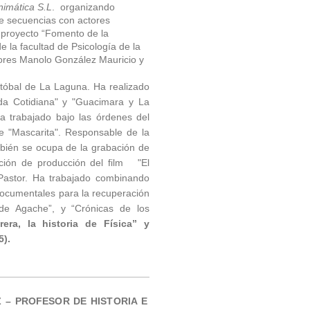
imática S.L
. organizando
e secuencias con actores
l proyecto “Fomento de la
de la facultad de Psicología de la
ctores Manolo González Mauricio y
stóbal de La Laguna. Ha realizado
da Cotidiana" y "Guacimara y La
Ha trabajado bajo las órdenes del
e "Mascarita". Responsable de la
mbién se ocupa de la grabación de
ción de producción del film "El
Pastor. Ha trabajado combinando
documentales para la recuperación
 de Agache”, y “Crónicas de los
rera, la historia de Física” y
5).
 – PROFESOR DE HISTORIA E