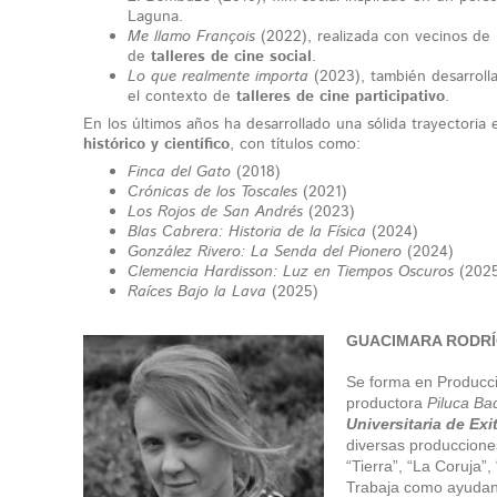
Laguna.
Me llamo François
(2022), realizada con vecinos de
de
talleres de cine social
.
Lo que realmente importa
(2023), también desarroll
el contexto de
talleres de cine participativo
.
En los últimos años ha desarrollado una sólida trayectoria
histórico y científico
, con títulos como:
Finca del Gato
(2018)
Crónicas de los Toscales
(2021)
Los Rojos de San Andrés
(2023)
Blas Cabrera: Historia de la Física
(2024)
González Rivero: La Senda del Pionero
(2024)
Clemencia Hardisson: Luz en Tiempos Oscuros
(2025
Raíces Bajo la Lava
(2025)
GUACIMARA RODRÍ
Se forma en Producci
productora
Piluca Ba
Universitaria de Exi
diversas produccione
“Tierra”, “La Coruja”
Trabaja como ayudant