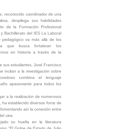
e, reconocido coordinador de una
ativa, despliega sus habilidades
o de la Formación Profesional
y Bachillerato del IES La Laboral
 pedagógico va más allá de los
 ya que busca fortalecer los
nos en historia a través de la
 de sus estudiantes, José Francisco
 incitan a la investigación sobre
novedoso combina el lenguaje
afío apasionante para todos los
gar a la realización de numerosos
 ha establecido diversos foros de
, fomentando así la conexión entre
el cine.
ado su huella en la literatura
 como "El Golpe de Estado de Julio