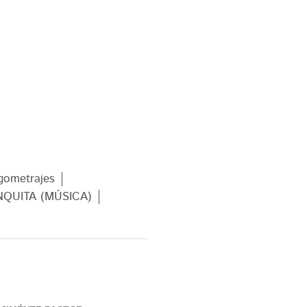
gometrajes
NQUITA (MÚSICA)
somos