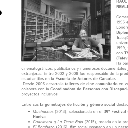
RAÚL
REAL
Comenz
1995 
Londr
Diplo
Trabaj
univer
1999,
con
T
(Tele
Ha par
cinematográficos, publicitarios y numerosos documentales 
extranjeras. Entre 2002 y 2008 fue responsable de la pro
estudiantiles en la
Escuela de Actores de Canarias
.
Desde 2006 desarrolla
talleres de cine comunitario
en va
colabora con la
Coordinadora de Personas con Discapaci
proyectos inclusivos.
Entre sus
largometrajes de ficción y género social
destac
Muchachos
(2013), seleccionada en el
39º Festival
Huelva
.
Guacimara y La Tierra Roja
(2015), rodada en la pro
El Bombazo
(2016), film social inspirado en un pers