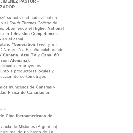
 JIMÉNEZ PASTOR –
IZADOR
ó su actividad audiovisual en
en el
South Thames College
de
es, obteniendo el
Higher National
ma in Television Competences
.
ó en el canal
sitario
“Generation Two”
y, en
 < Nregresó a España colaborando
V Canaria
,
Azul TV
y
Canal 60
visión Alemana)
.
ticipado en proyectos
junto a productoras locales y
ducción de cortometrajes
rios municipios de Canarias y
dad Física de Canarias
en
an:
 de Cine Iberoamericano de
vincia de Misiones (Argentina).
onaje real de un barrio de La