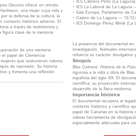
• IES Cabrera Pinto (La Laguna
mpos Oscuros
ofrece un retrato
• IES La Laboral de La Laguna
Hardisson, una mujer cuya vida y
• Sala Europa, Parlamento de C
or la defensa de la cultura, la
• Casino de La Laguna — 12/12
n contexto histórico adverso. El
• IES Domingo Pérez Minik (La
oria a través de testimonios y
a figura clave de la memoria
La presencia del documental en t
investigación, festivales interna
cuperación de una memoria
refuerza su carácter divulgativo y
do el papel de Clemencia
Sinopsis
s mujeres que sostuvieron valores
pos de represión. Su historia
Blas Cabrera: Historia de la Físic
ctivo y fomenta una reflexión
rigurosa a la vida y obra de Blas 
española del siglo XX. El docume
científica, su proyección internac
desarrollo de la física moderna.
Importancia histórica
El documental recupera el legado
contexto histórico y científico 
papel de Canarias en la historia 
valiosa herramienta de divulgació
especialmente adecuada para con