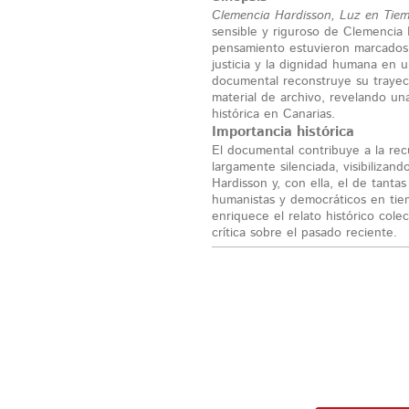
Clemencia Hardisson, Luz en Tie
sensible y riguroso de Clemencia 
pensamiento estuvieron marcados p
justicia y la dignidad humana en u
documental reconstruye su trayect
material de archivo, revelando un
histórica en Canarias.
Importancia histórica
El documental contribuye a la re
largamente silenciada, visibilizan
Hardisson y, con ella, el de tanta
humanistas y democráticos en tiem
enriquece el relato histórico cole
crítica sobre el pasado reciente.