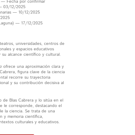
) — Fecha por confirmar
 — 03/12/2025
anarias — 10/12/2025
/2025
 Laguna) — 17/12/2025
eatros, universidades, centros de
cionales y espacios educativos
 su alcance científico y cultural.
a
ofrece una aproximación clara y
Cabrera, figura clave de la ciencia
ntal recorre su trayectoria
ional y su contribución decisiva al
 de Blas Cabrera y lo sitúa en el
que le corresponde, destacando el
de la ciencia. Se trata de una
n y memoria científica,
textos culturales y educativos.