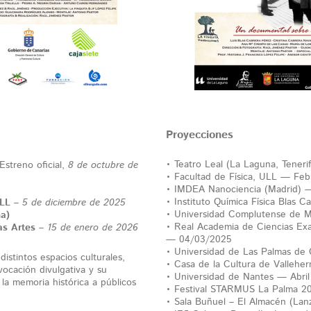
Proyecciones
• Teatro Leal (La Laguna, Tener
Estreno oficial,
8 de octubre de
• Facultad de Física, ULL — Fe
• IMDEA Nanociencia (Madrid) 
• Instituto Química Física Blas
ULL
–
5 de diciembre de 2025
• Universidad Complutense de 
a)
• Real Academia de Ciencias Exac
as Artes
–
15 de enero de 2026
— 04/03/2025
• Universidad de Las Palmas de
istintos espacios culturales,
• Casa de la Cultura de Valleh
vocación divulgativa y su
• Universidad de Nantes — Abri
la memoria histórica a públicos
• Festival STARMUS La Palma 
• Sala Buñuel – El Almacén (La